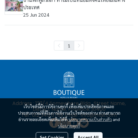
ประเทศ
25 Jun 2024
1
Address : 123/4 Somewhere Bldg., Street Name,
เว็บไซต์นี้มีการใช้งานคุกกี้ เพื่อเพิ่มประสิทธิภาพและ
District Name, Province, 10400
ประสบการณ์ที่ดีในการใช้งานเว็บไซต์ของท่าน ท่านสามารถ
Tel : 012 345 6789 Email : info@mail.com
อ่านรายละเอียดเพิ่มเติมได้ที่
นโยบายความเป็นส่วนตัว
and
นโยบายคุกกี้
Set Cookies
Accept All