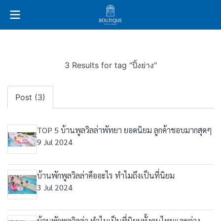
3 Results for tag "ปิ้งย่าง"
Post (3)
TOP 5 บ้านพูลวิลล่าพัทยา ยอดนิยม ลูกค้าชอบมากสุดๆ
9 Jul 2024
บ้านพักพูลวิลล่าคืออะไร ทำไมถึงเป็นที่นิยม
3 Jul 2024
บ้านพักพูลวิลล่า ทำไมเป็นที่นิยมทั้งคนไทยและต่าง