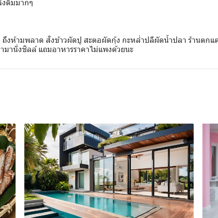
ังดื่มมากๆ
ึงห้ามพลาด สั่งข้าวผัดปู สะตอผัดกุ้ง กะหล่ำปลีผัดน้ำปลา ร้านตกแต
ก่ามานั่งชิลล์ แถมอาหารราคาไม่แพงด้วยนะ