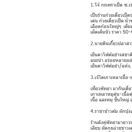
1.โจ้ กะเพราเป็ด ซ.
เป็นร้านก๋วยเตี๋ยวเ
เด่น ก๋วยเตี๋ยวเป็ด น
เลือดก้อนใหญ่ๆ เต็มค
เผ็ดเค็มนัว ราคา 50-
2.นายดินเกี๊ยวปลาสา
เย็นตาโฟต้มยำรสชาติอ
แนะนำ อร่อยหลายอย่างม
เย็นตาโฟต้มยำ/แห้ง,
3.เจ๊โตเกาเหลาเนื้อ-ห
เที่ยวพัทยา มากินเตี๋
เกาเหลาหมูตุ๋น-เนื้อ
เนื้อ และหมู ชิ้นใหญ่
4.ราชาข้าวต้ม ผักบุ้ง
ร้านดังคู่พัทยามายาว
เลียบ ผัดกุยฉ่ายขาว