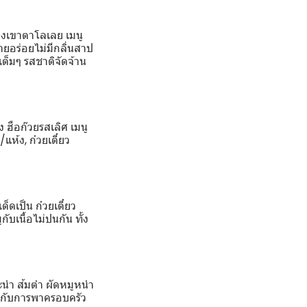
องเขาตาโลเลย เมนู
่ายอร่อยไม่มีกลิ่นสาป
เต็มๆ รสชาติจัดจ้าน
 ฮือก๊วยรสเลิศ เมนู
แห้ง, ก๋วยเตี๋ยว
ด็ดเป็น ก๋วยเตี๋ยว
ับเนื้อไม่ปนกัน ทั้ง
นะนำ ส้มตำ ผัดหมูหนำ
าะกับการพาครอบครัว