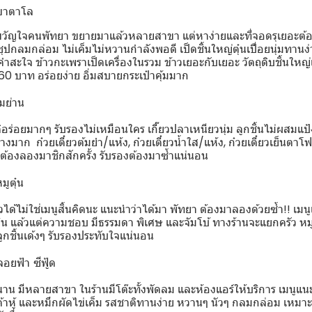
เขาตาโล
ป็ดขวัญใจคนพัทยา ขยายมาแล้วหลายสาขา แต่หาง่ายและที่จอดรุเยอะต้
้ำซุปกลมกล่อม ไม่เค็มไม่หวานกำลังพอดี เป็ดชิ้นใหญ่ตุ๋นเปื่อยนุ่มทานง
ำสะใจ ข้าวกะเพราเป็ดเครื่องในรวม ข้าวเยอะกับเยอะ วัตถุดิบชิ้นใหญ่
60 บาท อร่อยง่าย อิ่มสบายกระเป๋าคุ้มมาก
มย่าน
ร่อยมากๆ รับรองไม่เหมือนใคร เกี๊ยวปลาเหนียวนุ่ม ลูกชิ้นไม่ผสมแป้ง
าก ก๋วยเตี๋ยวต้มยำ/แห้ง, ก๋วยเตี๋ยวน้ำใส/แห้ง, ก๋วยเตี๋ยวเย็นตาโฟ/
 ต้องลองมาชิกสักครั้ง รับรองต้องมาซ้ำแน่นอน
มูตุ๋น
ยวได้ไม่ใช่เมนูสิ้นคิดนะ แนะนำว่าได้มา พัทยา ต้องมาลองด้วยซ้ำ!! เมนูเ
ตุ๋น แล้วแต่ความชอบ มีธรรมดา พิเศษ และจัมโบ้ ทางร้านจะแยกครัว หมูก
 ลูกชิ้นเด้งๆ รับรองประทับใจแน่นอน
ลอยฟ้า ซีฟู้ด
นาน มีหลายสาขา ในร้านมีโต๊ะทั้งพัดลม และห้องแอร์ให้บริการ เมนูแ
เต้าหู้ และหมึกผัดไข่เค็ม รสชาติทานง่าย หวานๆ นัวๆ กลมกล่อม เหม