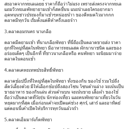
สะอาดจากทะเลเลยย ราคาก็ถือว่าไม่แรง เพราะส่งตรงจากทะเล
แถมวิวทะเลพัทยายามเช้าก็สดชื่นน แนะนำเลยใครอยากมา
อุดหนุนชาวประมงก็มาเช้าๆหน่อยน้าา ของดีหมดไวมากกก
ตลาดมีทุกวัน เริ่มตั้งแต่ตีห้าครึ่งเลยจ้าา
3.ตลาดอมรนคร นาเกลือ
ตลาดมืดยามเช้า ที่นาเกลือพัทยา ที่นี่ถือเป็นตลาดขายส่ง ราคา
ถูกที่ใหญ่ที่สุดในพัทยา มีอาหารทะเลสด ผักนานาชนิด และของ
อร่อยเด็ดๆ เป็นอีกที่ ที่ชาวนาเกลือหรือ คนพัทยา จะนิยมมาจ่าย
ตลาดในตอนเช้า
4.ตลาดเคหะเทพประสิทธิ์พัทยา
ตลาดช้อปปิ้งที่ใหญ่ที่สุดในพัทยา ทั้งของกิน ของใช้ รวมไปถึง
สัตว์เลี้ยงด้วย มีให้เลือกช้อปถึงสองโซน โซนด้านล่าง จะเน้นเป็น
ขายอาหาร ของกินเล่น ส่วนด้านบน จะเน้นขาย เสื้อผ้า ของใช้
ถือว่าเป็นตลาดที่วัยรุ่น นักท่องเที่ยว และคนพัทยามาเที่ยวในวัน
หยุดมากที่สุด เมื่อก่อนเค้าจะเปิดแค่ช่วง ศุกร์, เสาร์ และอาทิตย์
แต่ตอนนี้เค้าเปิดให้บริการทุกวันแล้วจร้า
5.ตลาดเอ็มมาร์เก็ตพัทยา