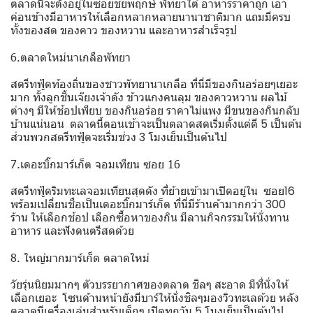
ตลาดนี้จะตั้งอยู่ในซอยชัยพฤกษ์ พัทยาใต้ อาหารราคาถูก เอา
ค่อนข้างมีอาหารให้เลือกหลากหลายนานาชาติมาก แถมมีครบ
ทั้งของสด ของคาว ของหวาน และอาหารสำเร็จรูป
6.ตลาดใหม่นาเกลือพัทยา
สตรีทฟู้ดท้องถิ่นของชาวพัทยานาเกลือ ที่นี่มีของกินอร่อยๆเยอะ
มาก ทั้งลูกชิ้นเจ๊ยงเจ้าดัง ข้าวแกงคนลุม ของคาวหวาน ผลไม้
ต่างๆ มีให้ช้อปเพียบ ของกินอร่อย ราคาไม่แพง มีขนของกินกลับ
บ้านแน่นอน ตลาดนี้ตอนเช้าจะเป็นตลาดสดเริ่มตั้งแต่ตี 5 เป็นต้น
ส่วนพวกสตรีทฟู้ดจะเริ่มช่วง 3 โมงเย็นเป็นต้นไป
7.เดอะบิ๊กมาร์เก็ต จอมเทียน ซอย 16
สตรีทฟู้ดริมทะเลจอมเทียนสุดดัง ที่ย้ายเข้ามาเปิดอยู่ใน ซอย16
พร้อมเปลี่ยนชื่อเป็นเดอะบิ๊กมาร์เก็ต ที่นี่มีร้านค้ามากกว่า 300
ร้าน ให้เลือกช้อป เลือกซื้อหาของกิน มีลานกิจกรรมให้นั่งทาน
อาหาร และฟังดนตรีสดด้วย
8. ใหญ่มากมาร์เก็ต ตลาดใหม่
วัยรุ่นนิยมมากๆ ตัวบรรยากาศของตลาด ชิลๆ สะอาด มีที่นั่งให้
เลือกเยอะ โซนด้านหน้ายังมีบาร์ให้นั่งชิลๆมองวิวทะเลด้วย หลัง
ตลาดมีเครื่องเล่นสำหรับเด็กๆ เปิดทุกวัน 5 โมงเย็นเป็นต้นไป