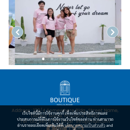
Address : 123/4 Somewhere Bldg., Street Name,
เว็บไซต์นี้มีการใช้งานคุกกี้ เพื่อเพิ่มประสิทธิภาพและ
District Name, Province, 10400
ประสบการณ์ที่ดีในการใช้งานเว็บไซต์ของท่าน ท่านสามารถ
Tel : 012 345 6789 Email : info@mail.com
อ่านรายละเอียดเพิ่มเติมได้ที่
นโยบายความเป็นส่วนตัว
and