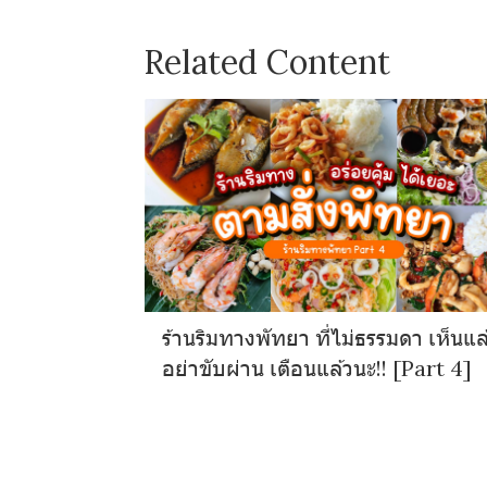
Related Content
ร้านริมทางพัทยา ที่ไม่ธรรมดา เห็นแล
อย่าขับผ่าน เตือนแล้วนะ!! [Part 4]