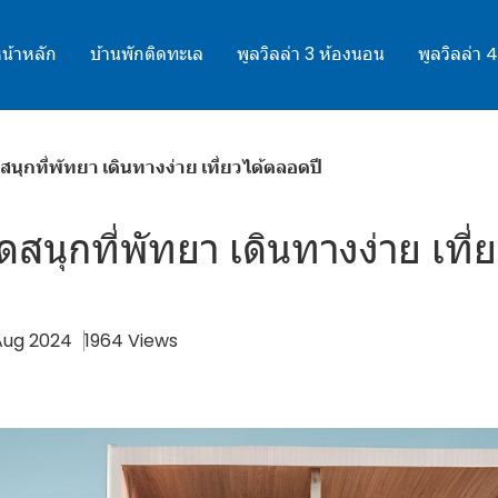
น้าหลัก
บ้านพักติดทะเล
พูลวิลล่า 3 ห้องนอน
พูลวิลล่า 
สนุกที่พัทยา เดินทางง่าย เที่ยวได้ตลอดปี
ดสนุกที่พัทยา เดินทางง่าย เที่ย
Aug 2024
1964 Views