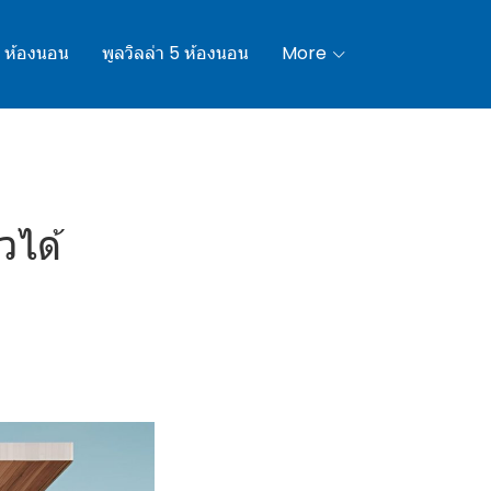
4 ห้องนอน
พูลวิลล่า 5 ห้องนอน
More
วได้