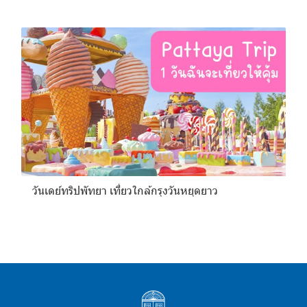
วันเดย์ทริปพัทยา เที่ยวใกล้กรุงวันหยุดยาว