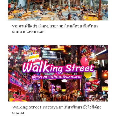
รวมคาเฟ่ชิลล์ๆ ถ่ายรูปสวยๆ มุมไหนก็สวย ทั่วพัทยา
ตามลายแทงมาเลย
Walking Street Pattaya มาเที่ยวพัทยา ยังไงก็ต้อง
มาลอง