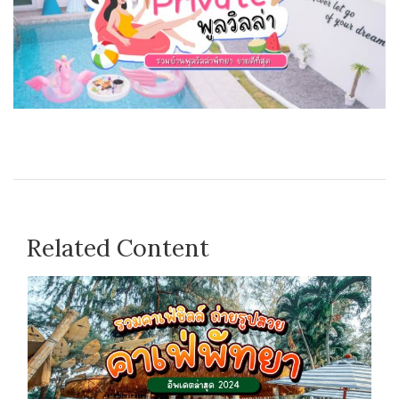
Related Content