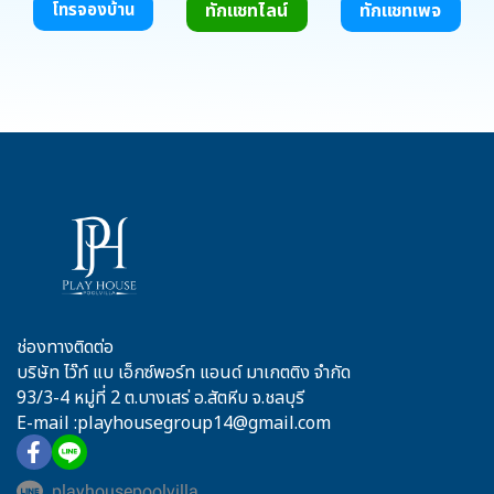
ทักแชทไลน์
ทักแชทเพจ
โทรจองบ้าน
ช่องทางติดต่อ
บริษัท ไว๊ท์ แบ เอ็กซ์พอร์ท แอนด์ มาเกตติง จำกัด
93/3-4 หมู่ที่ 2 ต.บางเสร่ อ.สัตหีบ จ.ชลบุรี
E-mail :playhousegroup14@gmail.com
playhousepoolvilla